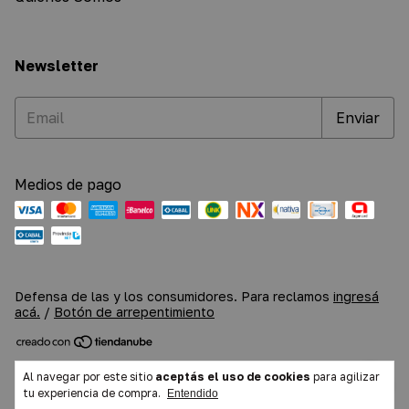
Newsletter
Medios de pago
Defensa de las y los consumidores. Para reclamos
ingresá
acá.
/
Botón de arrepentimiento
Copyright Ruach Muebles - 20383199418 - 2026. Todos los
Al navegar por este sitio
aceptás el uso de cookies
para agilizar
derechos reservados.
tu experiencia de compra.
Entendido