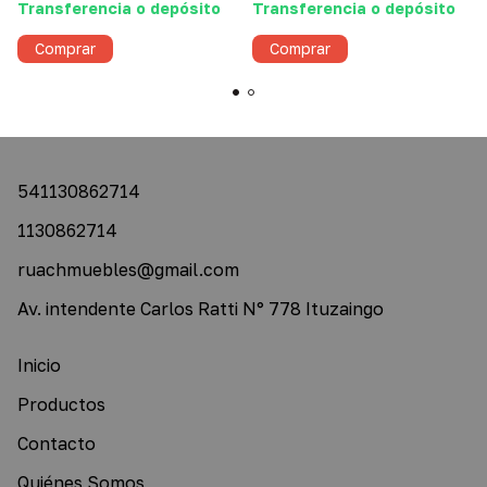
Transferencia o depósito
Transferencia o depósito
Comprar
Comprar
541130862714
1130862714
ruachmuebles@gmail.com
Av. intendente Carlos Ratti N° 778 Ituzaingo
Inicio
Productos
Contacto
Quiénes Somos