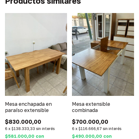
Productos similares
Mesa enchapada en
Mesa extensible
paraíso extensible
combinada
$830.000,00
$700.000,00
6
x
$138.333,33
sin interés
6
x
$116.666,67
sin interés
$581.000,00
con
$490.000,00
con