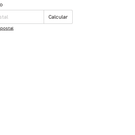
 CP:
Cambiar CP
ío
Calcular
 postal