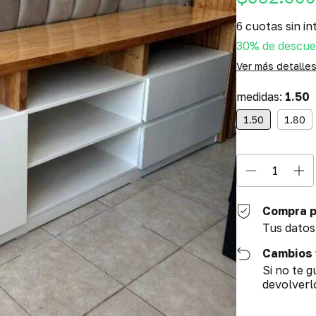
6
cuotas sin in
30% de descu
Ver más detalle
medidas:
1.50
1.50
1.80
Compra p
Tus datos
Cambios 
Si no te 
devolverl