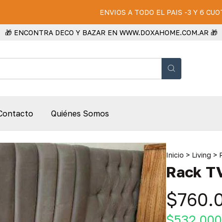
ENVIOS A TODO EL PAIS -3 Y 6 CUOTAS S
🎁 ENCONTRA DECO Y BAZAR EN WWW.DOXAHOME.COM.AR 🎁
Contacto
Quiénes Somos
Inicio
>
Living
>
Rack T
$760.
$532.00