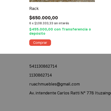
Rack
$650.000,00
6
x
$108.333,33
sin interés
$455.000,00
con
Transferencia o
depósito
Comprar
541130862714
1130862714
ruachmuebles@gmail.com
Av. intendente Carlos Ratti N° 778 Ituzaing