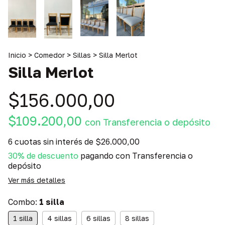
Inicio
>
Comedor
>
Sillas
>
Silla Merlot
Silla Merlot
$156.000,00
$109.200,00
con
Transferencia o depósito
6
cuotas sin interés de
$26.000,00
30% de descuento
pagando con Transferencia o
depósito
Ver más detalles
Combo:
1 silla
1 silla
4 sillas
6 sillas
8 sillas