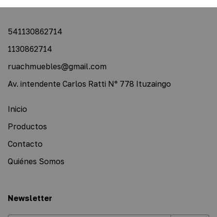
541130862714
1130862714
ruachmuebles@gmail.com
Av. intendente Carlos Ratti N° 778 Ituzaingo
Inicio
Productos
Contacto
Quiénes Somos
Newsletter