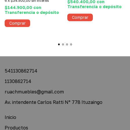
6
x
$34.500,00
sin interés
$540.400,00
con
Transferencia o depósito
$144.900,00
con
Transferencia o depósito
Comprar
Comprar
541130862714
1130862714
ruachmuebles@gmail.com
Av. intendente Carlos Ratti N° 778 Ituzaingo
Inicio
Productos