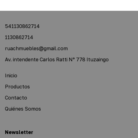
541130862714
1130862714
ruachmuebles@gmail.com
Av. intendente Carlos Ratti N° 778 Ituzaingo
Inicio
Productos
Contacto
Quiénes Somos
Newsletter