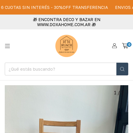
CUOTAS SIN INTERÉS - 30%OFF TRANSFERENCIA
ENVIOS A TOD
🎁 ENCONTRA DECO Y BAZAR EN
WWW.DOXAHOME.COM.AR 🎁
0
1
/
2